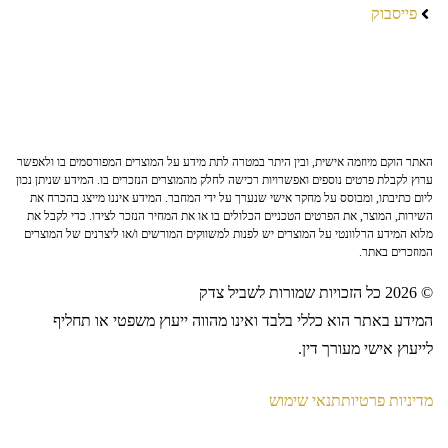
פייסבוק
האתר הוקם מיוזמה אישית, ובין היתר במטרה לתת מידע על המוצרים המפורסמים בו ולאפשר
ערוץ לקבלת פרטים נוספים ואפשרויות רכישה לחלק מהמוצרים הנזכרים בו. המידע שניתן נכון
ליום כתיבתו, ומבוסס על מחקר אישי שנערך על ידי המחבר. המידע איננו מייצג בהכרח את
השירות, המוצר, את הפרטים הטכניים הכלולים בו או את המחיר הנזכר לצידו. כדי לקבל את
מלוא המידע הרלוונטי על המוצרים יש לפנות למשווקים המורשים ו/או ליצרנים של המוצרים
המוזכרים באתר.
© 2026 כל הזכויות שמורות לשביל צדק
המידע באתר הוא כללי בלבד ואינו מהווה ייעוץ משפטי או תחליף
לייעוץ אישי מעורך דין.
מדיניות פרטיות
תנאי שימוש