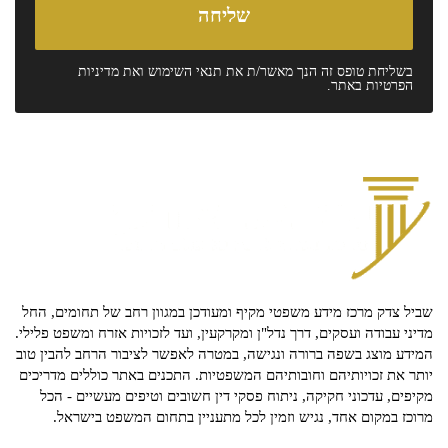
בשליחת טופס זה הנך מאשר/ת את
תנאי השימוש
ואת
מדיניות
הפרטיות
באתר.
שביל צדק מרכז מידע משפטי מקיף ומעודכן במגוון רחב של תחומים, החל
מדיני עבודה ועסקים, דרך נדל"ן ומקרקעין, ועד לזכויות אזרח ומשפט פלילי.
המידע מוצג בשפה ברורה ונגישה, במטרה לאפשר לציבור הרחב להבין טוב
יותר את זכויותיהם וחובותיהם המשפטיות. התכנים באתר כוללים מדריכים
מקיפים, עדכוני חקיקה, ניתוח פסקי דין חשובים וטיפים מעשיים - הכל
מרוכז במקום אחד, נגיש וזמין לכל מתעניין בתחום המשפט בישראל.