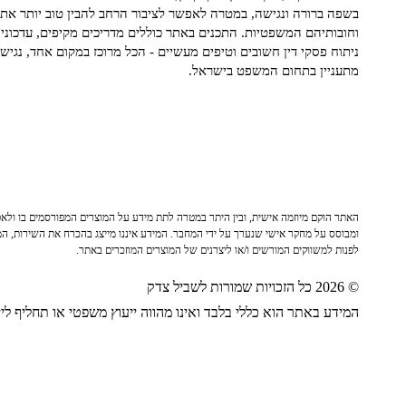
בשפה ברורה ונגישה, במטרה לאפשר לציבור הרחב להבין טוב יותר את ז
וחובותיהם המשפטיות. התכנים באתר כוללים מדריכים מקיפים, עדכוני 
ניתוח פסקי דין חשובים וטיפים מעשיים - הכל מרוכז במקום אחד, נגיש ו
מתעניין בתחום המשפט בישראל.
האתר הוקם מיוזמה אישית, ובין היתר במטרה לתת מידע על המוצרים המפורסמים בו ולאפש
ומבוסס על מחקר אישי שנערך על ידי המחבר. המידע איננו מייצג בהכרח את השירות, המו
לפנות למשווקים המורשים ו/או ליצרנים של המוצרים המוזכרים באתר.
© 2026 כל הזכויות שמורות לשביל צדק
המידע באתר הוא כללי בלבד ואינו מהווה ייעוץ משפטי או תחליף לייע