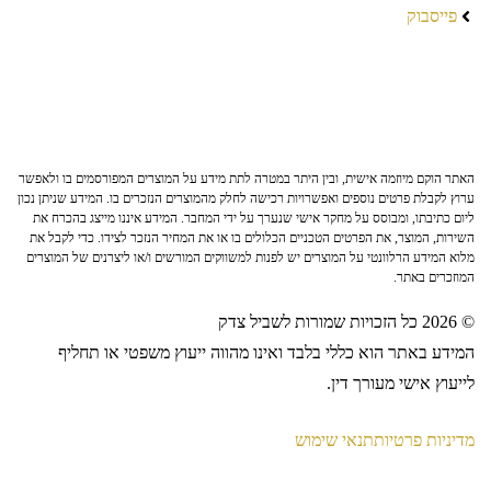
פייסבוק
האתר הוקם מיוזמה אישית, ובין היתר במטרה לתת מידע על המוצרים המפורסמים בו ולאפשר
ערוץ לקבלת פרטים נוספים ואפשרויות רכישה לחלק מהמוצרים הנזכרים בו. המידע שניתן נכון
ליום כתיבתו, ומבוסס על מחקר אישי שנערך על ידי המחבר. המידע איננו מייצג בהכרח את
השירות, המוצר, את הפרטים הטכניים הכלולים בו או את המחיר הנזכר לצידו. כדי לקבל את
מלוא המידע הרלוונטי על המוצרים יש לפנות למשווקים המורשים ו/או ליצרנים של המוצרים
המוזכרים באתר.
© 2026 כל הזכויות שמורות לשביל צדק
המידע באתר הוא כללי בלבד ואינו מהווה ייעוץ משפטי או תחליף
לייעוץ אישי מעורך דין.
מדיניות פרטיות
תנאי שימוש