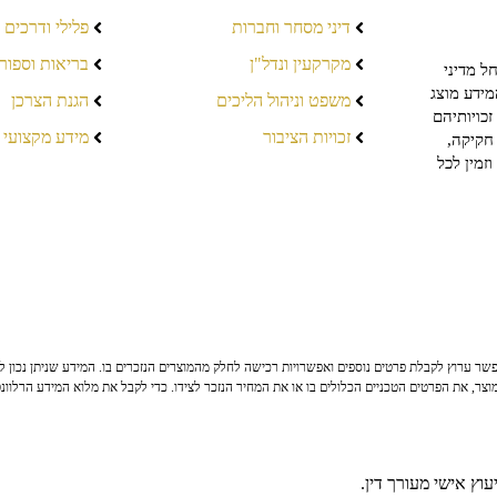
דיני מסחר וחברות
פלילי ודרכים
מקרקעין ונדל"ן
בריאות וספור
ל מדיני
מידע מוצג
משפט וניהול הליכים
הגנת הצרכן
כויותיהם
זכויות הציבור
מידע מקצועי
חקיקה,
זמין לכל
ר ערוץ לקבלת פרטים נוספים ואפשרויות רכישה לחלק מהמוצרים הנזכרים בו. המידע שניתן נכון לי
צר, את הפרטים הטכניים הכלולים בו או את המחיר הנזכר לצידו. כדי לקבל את מלוא המידע הרלוונ
וץ אישי מעורך דין.