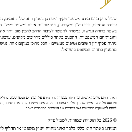
שביל צדק מרכז מידע משפטי מקיף ומעודכן במגוון רחב של תחומים, הח
עבודה ועסקים, דרך נדל"ן ומקרקעין, ועד לזכויות אזרח ומשפט פלילי. ה
בשפה ברורה ונגישה, במטרה לאפשר לציבור הרחב להבין טוב יותר את ז
וחובותיהם המשפטיות. התכנים באתר כוללים מדריכים מקיפים, עדכוני 
ניתוח פסקי דין חשובים וטיפים מעשיים - הכל מרוכז במקום אחד, נגיש ו
מתעניין בתחום המשפט בישראל.
האתר הוקם מיוזמה אישית, ובין היתר במטרה לתת מידע על המוצרים המפורסמים בו ולאפש
ומבוסס על מחקר אישי שנערך על ידי המחבר. המידע איננו מייצג בהכרח את השירות, המו
לפנות למשווקים המורשים ו/או ליצרנים של המוצרים המוזכרים באתר.
© 2026 כל הזכויות שמורות לשביל צדק
המידע באתר הוא כללי בלבד ואינו מהווה ייעוץ משפטי או תחליף לייע