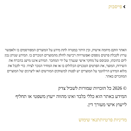
פייסבוק
האתר הוקם מיוזמה אישית, ובין היתר במטרה לתת מידע על המוצרים המפורסמים בו ולאפשר
ערוץ לקבלת פרטים נוספים ואפשרויות רכישה לחלק מהמוצרים הנזכרים בו. המידע שניתן נכון
ליום כתיבתו, ומבוסס על מחקר אישי שנערך על ידי המחבר. המידע איננו מייצג בהכרח את
השירות, המוצר, את הפרטים הטכניים הכלולים בו או את המחיר הנזכר לצידו. כדי לקבל את
מלוא המידע הרלוונטי על המוצרים יש לפנות למשווקים המורשים ו/או ליצרנים של המוצרים
המוזכרים באתר.
© 2026 כל הזכויות שמורות לשביל צדק
המידע באתר הוא כללי בלבד ואינו מהווה ייעוץ משפטי או תחליף
לייעוץ אישי מעורך דין.
מדיניות פרטיות
תנאי שימוש