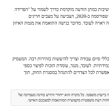
חשיבות במתן הודעה מוקדמת כדרך לשמור על "הפרידה
ההוגנת" בין הצדדים. עם זאת, הלכת "פלונית נגד פלוני" שפורסמה ב-2020, הצביעה על מצבים חריגים
 ראויה לעובד. מדובר בגישה התואמת את מגמת האיזון
כללי סיום עבודה וצריך להיעשות בזהירות רבה. המעסיק
ידתיות. לעובד, מנגד, עומדת הזכות לפיצוי כספי
פשרת לכל הצדדים להתנהל במסגרת החוק, תוך
ו כייעוץ משפטי. כל מקרה הוא ייחודי ודורש בחינה מעמיקה של
ת חוות דעת משפטית מקצועית המותאמת למצבכם האישי.