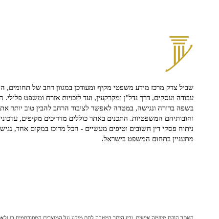
שביל צדק מרכז מידע משפטי מקיף ומעודכן במגוון רחב של תחומים, הח
עבודה ועסקים, דרך נדל"ן ומקרקעין, ועד לזכויות אזרח ומשפט פלילי. ה
בשפה ברורה ונגישה, במטרה לאפשר לציבור הרחב להבין טוב יותר את ז
וחובותיהם המשפטיות. התכנים באתר כוללים מדריכים מקיפים, עדכוני 
ניתוח פסקי דין חשובים וטיפים מעשיים - הכל מרוכז במקום אחד, נגיש ו
מתעניין בתחום המשפט בישראל.
האתר הוקם מיוזמה אישית, ובין היתר במטרה לתת מידע על המוצרים המפורסמים בו ולאפש