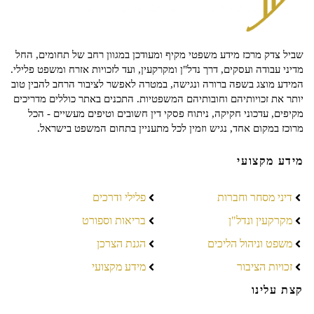
שביל צדק מרכז מידע משפטי מקיף ומעודכן במגוון רחב של תחומים, החל
מדיני עבודה ועסקים, דרך נדל"ן ומקרקעין, ועד לזכויות אזרח ומשפט פלילי.
המידע מוצג בשפה ברורה ונגישה, במטרה לאפשר לציבור הרחב להבין טוב
יותר את זכויותיהם וחובותיהם המשפטיות. התכנים באתר כוללים מדריכים
מקיפים, עדכוני חקיקה, ניתוח פסקי דין חשובים וטיפים מעשיים - הכל
מרוכז במקום אחד, נגיש וזמין לכל מתעניין בתחום המשפט בישראל.
מידע מקצועי
דיני מסחר וחברות
פלילי ודרכים
מקרקעין ונדל"ן
בריאות וספורט
משפט וניהול הליכים
הגנת הצרכן
זכויות הציבור
מידע מקצועי
קצת עלינו