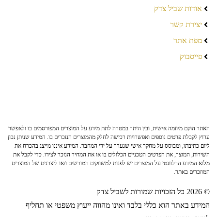
אודות שביל צדק
יצירת קשר
מפת אתר
פייסבוק
האתר הוקם מיוזמה אישית, ובין היתר במטרה לתת מידע על המוצרים המפורסמים בו ולאפשר
ערוץ לקבלת פרטים נוספים ואפשרויות רכישה לחלק מהמוצרים הנזכרים בו. המידע שניתן נכון
ליום כתיבתו, ומבוסס על מחקר אישי שנערך על ידי המחבר. המידע איננו מייצג בהכרח את
השירות, המוצר, את הפרטים הטכניים הכלולים בו או את המחיר הנזכר לצידו. כדי לקבל את
מלוא המידע הרלוונטי על המוצרים יש לפנות למשווקים המורשים ו/או ליצרנים של המוצרים
המוזכרים באתר.
© 2026 כל הזכויות שמורות לשביל צדק
המידע באתר הוא כללי בלבד ואינו מהווה ייעוץ משפטי או תחליף