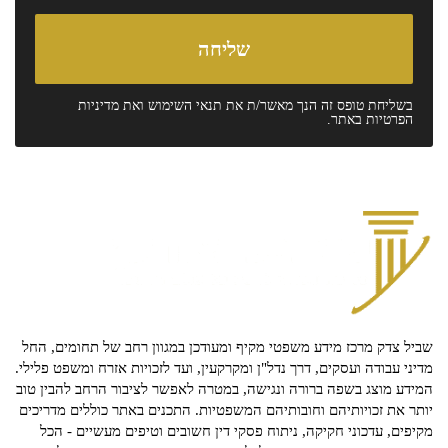
בשליחת טופס זה הנך מאשר/ת את
תנאי השימוש
ואת
מדיניות
הפרטיות
באתר.
שביל צדק מרכז מידע משפטי מקיף ומעודכן במגוון רחב של תחומים, החל
מדיני עבודה ועסקים, דרך נדל"ן ומקרקעין, ועד לזכויות אזרח ומשפט פלילי.
המידע מוצג בשפה ברורה ונגישה, במטרה לאפשר לציבור הרחב להבין טוב
יותר את זכויותיהם וחובותיהם המשפטיות. התכנים באתר כוללים מדריכים
מקיפים, עדכוני חקיקה, ניתוח פסקי דין חשובים וטיפים מעשיים - הכל