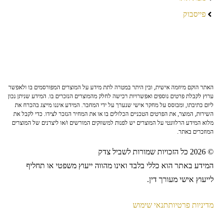
פייסבוק
האתר הוקם מיוזמה אישית, ובין היתר במטרה לתת מידע על המוצרים המפורסמים בו ולאפשר
ערוץ לקבלת פרטים נוספים ואפשרויות רכישה לחלק מהמוצרים הנזכרים בו. המידע שניתן נכון
ליום כתיבתו, ומבוסס על מחקר אישי שנערך על ידי המחבר. המידע איננו מייצג בהכרח את
השירות, המוצר, את הפרטים הטכניים הכלולים בו או את המחיר הנזכר לצידו. כדי לקבל את
מלוא המידע הרלוונטי על המוצרים יש לפנות למשווקים המורשים ו/או ליצרנים של המוצרים
המוזכרים באתר.
© 2026 כל הזכויות שמורות לשביל צדק
המידע באתר הוא כללי בלבד ואינו מהווה ייעוץ משפטי או תחליף
לייעוץ אישי מעורך דין.
מדיניות פרטיות
תנאי שימוש