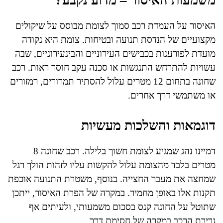
משמעות האיסור – מדוע נקבע?
האיסור על העמדת רכב סמוך לצומת מבוסס על שיקולים
מקצועיים של הנדסת תנועה ובטיחות. צומת היא נקודה
מועדת לפורענות בכבישים העירוניים והבינעירוניים, שבה
עשויות להתרחש התנגשות או סכנה עקב חוסר ראות. רכב
שחונה בתחום 12 מטרים עלול להסתיר תמרורים, רמזורים
או משתמשי דרך אחרים.
דוגמאות והשלכות מעשיות
דמיינו נהג שמגיע לצומת חשוך בלילה. רכב שחונה 8
מטרים בלבד מהצומת עלול להקשות עליו לזהות הולך רגל
שמחצה את מעבר החצייה. בנוסף, משטרת התנועה אוכפת
תקנות אלו באופן מחמיר. במקרה של הפרת האיסור, ייתכן
שתוטל על החונה קנס בסכום משמעותי, ולעיתים אף
גרירת הרכב במקרה של חסימת דרך.