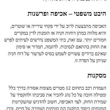
היבט משפטי – אכיפה ופרשנות
האכיפה מתבצעת לרוב על ידי פקחי עירייה או שוטרים,
והיא מלווה במתן דוחות חניה או הזמנות לדין במקרים
חמורים יותר. עם זאת, בתי המשפט נדרשים לעיתים לפרש
את החוק בהתאם לנסיבות. לדוגמה, תמרור או סימון
שאינם ברורים עשויים לשמש בסיס לערעור על דוח חניה
שניתן על הפרה זו.
מסקנות
העמדת רכב בתחום 12 מטרים מצומת אסורה בדרך כלל
ומטילה חובה על כל נהג להכיר את סביבתו ולהקפיד על
שמירת החוק. לצד האכיפה, חשוב להדגיש שהעקרונות
המונחים ביסוד התקנה הם בטיחות ושמירה על חיים. זכרו,