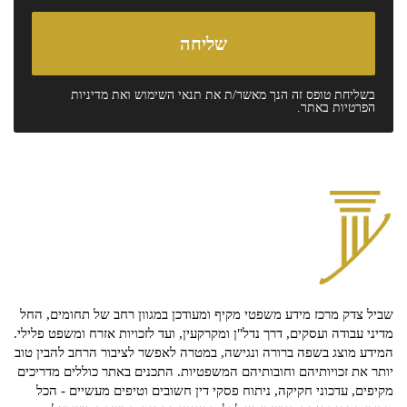
בשליחת טופס זה הנך מאשר/ת את
תנאי השימוש
ואת
מדיניות
הפרטיות
באתר.
שביל צדק מרכז מידע משפטי מקיף ומעודכן במגוון רחב של תחומים, החל
מדיני עבודה ועסקים, דרך נדל"ן ומקרקעין, ועד לזכויות אזרח ומשפט פלילי.
המידע מוצג בשפה ברורה ונגישה, במטרה לאפשר לציבור הרחב להבין טוב
יותר את זכויותיהם וחובותיהם המשפטיות. התכנים באתר כוללים מדריכים
מקיפים, עדכוני חקיקה, ניתוח פסקי דין חשובים וטיפים מעשיים - הכל