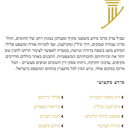
שביל צדק מרכז מידע משפטי מקיף ומעודכן במגוון רחב של תחומים, החל
מדיני עבודה ועסקים, דרך נדל"ן ומקרקעין, ועד לזכויות אזרח ומשפט פלילי.
המידע מוצג בשפה ברורה ונגישה, במטרה לאפשר לציבור הרחב להבין טוב
יותר את זכויותיהם וחובותיהם המשפטיות. התכנים באתר כוללים מדריכים
מקיפים, עדכוני חקיקה, ניתוח פסקי דין חשובים וטיפים מעשיים - הכל
מרוכז במקום אחד, נגיש וזמין לכל מתעניין בתחום המשפט בישראל.
מידע מקצועי
דיני מסחר וחברות
פלילי ודרכים
מקרקעין ונדל"ן
בריאות וספורט
משפט וניהול הליכים
הגנת הצרכן
זכויות הציבור
מידע מקצועי