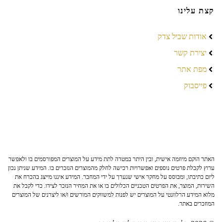
קצת עלינו
אודות שביל צדק
יצירת קשר
מפת אתר
פייסבוק
האתר הוקם מיוזמה אישית, ובין היתר במטרה לתת מידע על המוצרים המפורסמים בו ולאפשר
ערוץ לקבלת פרטים נוספים ואפשרויות רכישה לחלק מהמוצרים הנזכרים בו. המידע שניתן נכון
ליום כתיבתו, ומבוסס על מחקר אישי שנערך על ידי המחבר. המידע איננו מייצג בהכרח את
השירות, המוצר, את הפרטים הטכניים הכלולים בו או את המחיר הנזכר לצידו. כדי לקבל את
מלוא המידע הרלוונטי על המוצרים יש לפנות למשווקים המורשים ו/או ליצרנים של המוצרים
המוזכרים באתר.