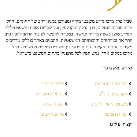
שביל צדק מרכז מידע משפטי מקיף ומעודכן במגוון רחב של תחומים, החל
מדיני עבודה ועסקים, דרך נדל"ן ומקרקעין, ועד לזכויות אזרח ומשפט פלילי.
המידע מוצג בשפה ברורה ונגישה, במטרה לאפשר לציבור הרחב להבין טוב
יותר את זכויותיהם וחובותיהם המשפטיות. התכנים באתר כוללים מדריכים
מקיפים, עדכוני חקיקה, ניתוח פסקי דין חשובים וטיפים מעשיים - הכל
מרוכז במקום אחד, נגיש וזמין לכל מתעניין בתחום המשפט בישראל.
מידע מקצועי
דיני מסחר וחברות
פלילי ודרכים
מקרקעין ונדל"ן
בריאות וספורט
משפט וניהול הליכים
הגנת הצרכן
זכויות הציבור
מידע מקצועי
קצת עלינו