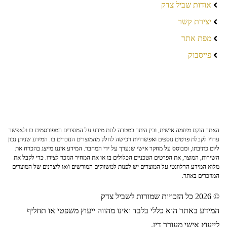
אודות שביל צדק
יצירת קשר
מפת אתר
פייסבוק
האתר הוקם מיוזמה אישית, ובין היתר במטרה לתת מידע על המוצרים המפורסמים בו ולאפשר
ערוץ לקבלת פרטים נוספים ואפשרויות רכישה לחלק מהמוצרים הנזכרים בו. המידע שניתן נכון
ליום כתיבתו, ומבוסס על מחקר אישי שנערך על ידי המחבר. המידע איננו מייצג בהכרח את
השירות, המוצר, את הפרטים הטכניים הכלולים בו או את המחיר הנזכר לצידו. כדי לקבל את
מלוא המידע הרלוונטי על המוצרים יש לפנות למשווקים המורשים ו/או ליצרנים של המוצרים
המוזכרים באתר.
© 2026 כל הזכויות שמורות לשביל צדק
המידע באתר הוא כללי בלבד ואינו מהווה ייעוץ משפטי או תחליף
לייעוץ אישי מעורך דין.