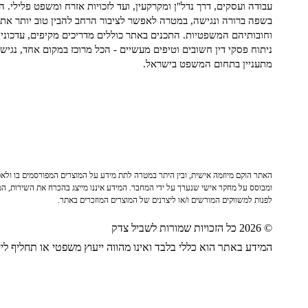
עבודה ועסקים, דרך נדל"ן ומקרקעין, ועד לזכויות אזרח ומשפט פלילי. ה
בשפה ברורה ונגישה, במטרה לאפשר לציבור הרחב להבין טוב יותר את ז
וחובותיהם המשפטיות. התכנים באתר כוללים מדריכים מקיפים, עדכוני 
ניתוח פסקי דין חשובים וטיפים מעשיים - הכל מרוכז במקום אחד, נגיש ו
מתעניין בתחום המשפט בישראל.
האתר הוקם מיוזמה אישית, ובין היתר במטרה לתת מידע על המוצרים המפורסמים בו ולאפש
ומבוסס על מחקר אישי שנערך על ידי המחבר. המידע איננו מייצג בהכרח את השירות, המו
לפנות למשווקים המורשים ו/או ליצרנים של המוצרים המוזכרים באתר.
© 2026 כל הזכויות שמורות לשביל צדק
המידע באתר הוא כללי בלבד ואינו מהווה ייעוץ משפטי או תחליף לייע