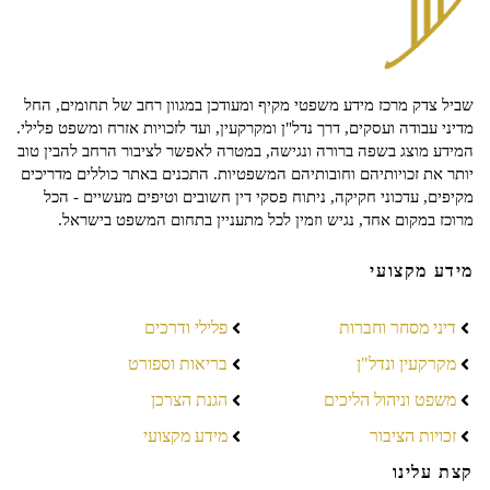
שביל צדק מרכז מידע משפטי מקיף ומעודכן במגוון רחב של תחומים, החל
מדיני עבודה ועסקים, דרך נדל"ן ומקרקעין, ועד לזכויות אזרח ומשפט פלילי.
המידע מוצג בשפה ברורה ונגישה, במטרה לאפשר לציבור הרחב להבין טוב
יותר את זכויותיהם וחובותיהם המשפטיות. התכנים באתר כוללים מדריכים
מקיפים, עדכוני חקיקה, ניתוח פסקי דין חשובים וטיפים מעשיים - הכל
מרוכז במקום אחד, נגיש וזמין לכל מתעניין בתחום המשפט בישראל.
מידע מקצועי
דיני מסחר וחברות
פלילי ודרכים
מקרקעין ונדל"ן
בריאות וספורט
משפט וניהול הליכים
הגנת הצרכן
זכויות הציבור
מידע מקצועי
קצת עלינו