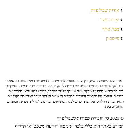
אודות שביל צדק
יצירת קשר
מפת אתר
פייסבוק
האתר הוקם מיוזמה אישית, ובין היתר במטרה לתת מידע על המוצרים המפורסמים בו ולאפשר
ערוץ לקבלת פרטים נוספים ואפשרויות רכישה לחלק מהמוצרים הנזכרים בו. המידע שניתן נכון
ליום כתיבתו, ומבוסס על מחקר אישי שנערך על ידי המחבר. המידע איננו מייצג בהכרח את
השירות, המוצר, את הפרטים הטכניים הכלולים בו או את המחיר הנזכר לצידו. כדי לקבל את
מלוא המידע הרלוונטי על המוצרים יש לפנות למשווקים המורשים ו/או ליצרנים של המוצרים
המוזכרים באתר.
© 2026 כל הזכויות שמורות לשביל צדק
המידע באתר הוא כללי בלבד ואינו מהווה ייעוץ משפטי או תחליף