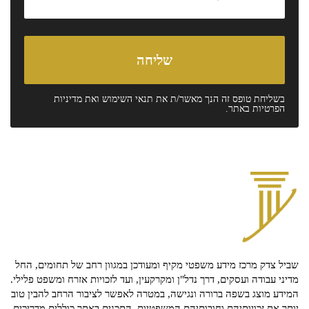
בשליחת טופס זה הנך מאשר/ת את
תנאי השימוש
ואת
מדיניות
הפרטיות
באתר.
שביל צדק מרכז מידע משפטי מקיף ומעודכן במגוון רחב של תחומים, החל
מדיני עבודה ועסקים, דרך נדל"ן ומקרקעין, ועד לזכויות אזרח ומשפט פלילי.
המידע מוצג בשפה ברורה ונגישה, במטרה לאפשר לציבור הרחב להבין טוב
יותר את זכויותיהם וחובותיהם המשפטיות. התכנים באתר כוללים מדריכים