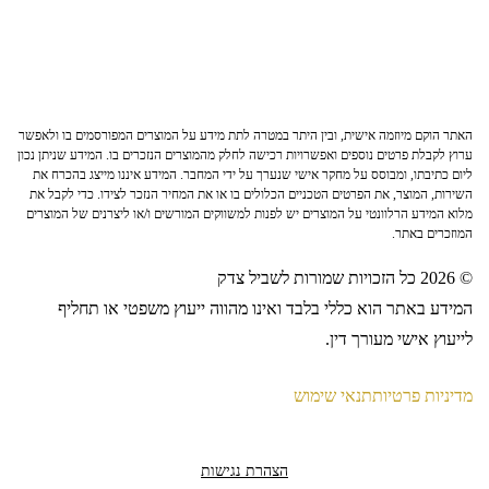
האתר הוקם מיוזמה אישית, ובין היתר במטרה לתת מידע על המוצרים המפורסמים בו ולאפשר
ערוץ לקבלת פרטים נוספים ואפשרויות רכישה לחלק מהמוצרים הנזכרים בו. המידע שניתן נכון
ליום כתיבתו, ומבוסס על מחקר אישי שנערך על ידי המחבר. המידע איננו מייצג בהכרח את
השירות, המוצר, את הפרטים הטכניים הכלולים בו או את המחיר הנזכר לצידו. כדי לקבל את
מלוא המידע הרלוונטי על המוצרים יש לפנות למשווקים המורשים ו/או ליצרנים של המוצרים
המוזכרים באתר.
© 2026 כל הזכויות שמורות לשביל צדק
המידע באתר הוא כללי בלבד ואינו מהווה ייעוץ משפטי או תחליף
לייעוץ אישי מעורך דין.
מדיניות פרטיות
תנאי שימוש
הצהרת נגישות