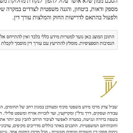
הסכם ממון שלא אושר עלול להפוך לנקודת מחלוקת משפ
מספק ודאות, ביטחון, והגנה משפטית לצדדים במקרה של פ
ולפעול בהתאם לדרישות החוק והמלצות עורך דין.
התוכן המוצג כאן נועד למטרות מידע כללי בלבד ואין להתייחס אלי
הנסיבות הספציפיות. מומלץ להתייעץ עם עורך דין מוסמך לקבל
שביל צדק מרכז מידע משפטי מקיף ומעודכן במגוון רחב של תחומים, הח
עבודה ועסקים, דרך נדל"ן ומקרקעין, ועד לזכויות אזרח ומשפט פלילי. ה
בשפה ברורה ונגישה, במטרה לאפשר לציבור הרחב להבין טוב יותר את ז
וחובותיהם המשפטיות. התכנים באתר כוללים מדריכים מקיפים, עדכוני 
ניתוח פסקי דין חשובים וטיפים מעשיים - הכל מרוכז במקום אחד, נגיש ו