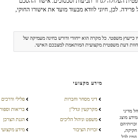
טית העלולה לגרור תביעות וסכסוכים. אישור ההסכם
רידה. לכן, חיוני לוודא מבעוד מועד את אישורו החוקי,
ו כייעוץ משפטי. כל מקרה הוא ייחודי ודורש בחינה מעמיקה של
ת חוות דעת משפטית מקצועית המותאמת למצבכם האישי.
מידע מקצועי
דיני מסחר וחברות
פלילי ודרכים
מקרקעין ונדל"ן
בריאות וספור
ל מדיני
מידע מוצג
משפט וניהול הליכים
הגנת הצרכן
כויותיהם
זכויות הציבור
מידע מקצועי
חקיקה,
זמין לכל