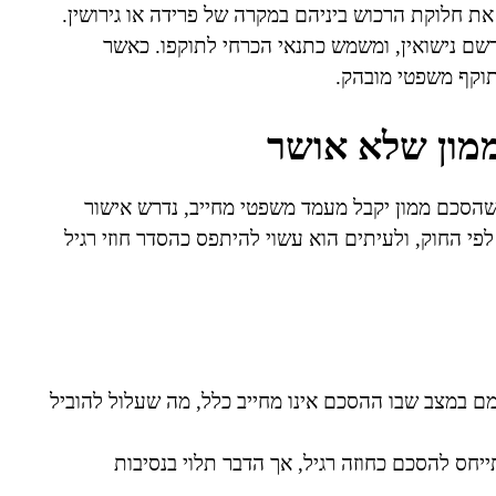
את חלוקת הרכוש ביניהם במקרה של פרידה או גירושין.
שם נישואין, ומשמש כתנאי הכרחי לתוקפו. כאשר
תוקף משפטי מובהק.
מון שלא אושר
מון בין בני זוג התשל"ג-1973, על מנת שהסכם ממון יקבל מעמד משפטי מחייב, נדרש אישור
פי החוק, ולעיתים הוא עשוי להיתפס כהסדר חוזי רגיל
מם במצב שבו ההסכם אינו מחייב כלל, מה שעלול להוביל
חס להסכם כחוזה רגיל, אך הדבר תלוי בנסיבות