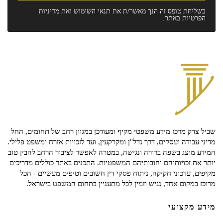
בשליחת טופס זה הנך מאשר/ת את
תנאי השימוש
ואת
מדיניות
הפרטיות
באתר.
שביל צדק מרכז מידע משפטי מקיף ומעודכן במגוון רחב של תחומים, החל
מדיני עבודה ועסקים, דרך נדל"ן ומקרקעין, ועד לזכויות אזרח ומשפט פלילי.
המידע מוצג בשפה ברורה ונגישה, במטרה לאפשר לציבור הרחב להבין טוב
יותר את זכויותיהם וחובותיהם המשפטיות. התכנים באתר כוללים מדריכים
מקיפים, עדכוני חקיקה, ניתוח פסקי דין חשובים וטיפים מעשיים - הכל
מרוכז במקום אחד, נגיש וזמין לכל מתעניין בתחום המשפט בישראל.
מידע מקצועי