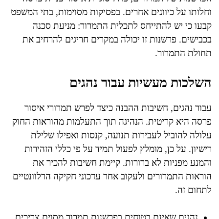
וחלותו על כיוונים אחרים. בפסיקות מסוימות, בתי המשפט
קבעו כי יש להתייחס לתכלית התמרור: מניעת סכנה
בכבישים. פרשנות זו יכולה במקרים חריגים להרחיב את
תחולת התמרור.
השלכות מעשיות עבור נהגים
עבור נהגים, חשיבות ההבנה כיצד לפרש תמרורי איסור
פרסה היא קריטית. הנהיגה תוך התעלמות מהוראות החוק
עלולה להוביל לעבירות תנועה, קנסות ואפילו שלילת
רישיון. על כן, מומלץ לפעול תמיד על פי כללי הזהירות
והמנע מפניות לא ברורות. קיימת חשיבות להכיר את
הוראות התמרורים ולעקוב אחר עדכוני חקיקה הרלוונטיים
לתחום זה.
נהגים שאינם בטוחים בפרשנות תמרור מסוים צריכים