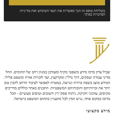
בשליחת טופס זה הנך מאשר/ת את
תנאי השימוש
ואת
מדיניות
הפרטיות
באתר.
שביל צדק מרכז מידע משפטי מקיף ומעודכן במגוון רחב של תחומים, החל
מדיני עבודה ועסקים, דרך נדל"ן ומקרקעין, ועד לזכויות אזרח ומשפט פלילי.
המידע מוצג בשפה ברורה ונגישה, במטרה לאפשר לציבור הרחב להבין טוב
יותר את זכויותיהם וחובותיהם המשפטיות. התכנים באתר כוללים מדריכים
מקיפים, עדכוני חקיקה, ניתוח פסקי דין חשובים וטיפים מעשיים - הכל
מרוכז במקום אחד, נגיש וזמין לכל מתעניין בתחום המשפט בישראל.
מידע מקצועי