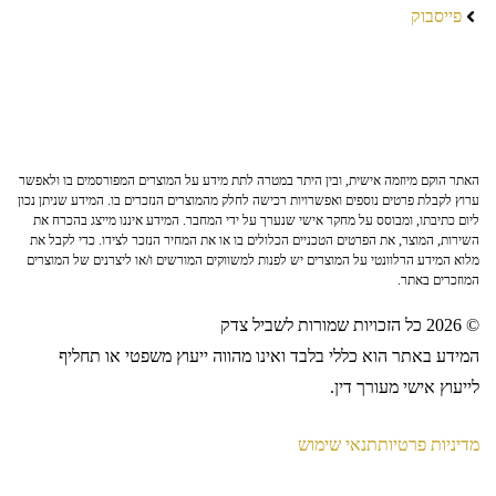
פייסבוק
האתר הוקם מיוזמה אישית, ובין היתר במטרה לתת מידע על המוצרים המפורסמים בו ולאפשר
ערוץ לקבלת פרטים נוספים ואפשרויות רכישה לחלק מהמוצרים הנזכרים בו. המידע שניתן נכון
ליום כתיבתו, ומבוסס על מחקר אישי שנערך על ידי המחבר. המידע איננו מייצג בהכרח את
השירות, המוצר, את הפרטים הטכניים הכלולים בו או את המחיר הנזכר לצידו. כדי לקבל את
מלוא המידע הרלוונטי על המוצרים יש לפנות למשווקים המורשים ו/או ליצרנים של המוצרים
המוזכרים באתר.
© 2026 כל הזכויות שמורות לשביל צדק
המידע באתר הוא כללי בלבד ואינו מהווה ייעוץ משפטי או תחליף
לייעוץ אישי מעורך דין.
מדיניות פרטיות
תנאי שימוש