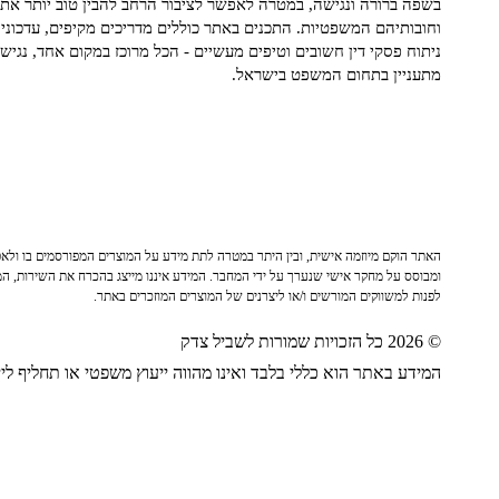
בשפה ברורה ונגישה, במטרה לאפשר לציבור הרחב להבין טוב יותר את ז
וחובותיהם המשפטיות. התכנים באתר כוללים מדריכים מקיפים, עדכוני 
ניתוח פסקי דין חשובים וטיפים מעשיים - הכל מרוכז במקום אחד, נגיש ו
מתעניין בתחום המשפט בישראל.
האתר הוקם מיוזמה אישית, ובין היתר במטרה לתת מידע על המוצרים המפורסמים בו ולאפש
ומבוסס על מחקר אישי שנערך על ידי המחבר. המידע איננו מייצג בהכרח את השירות, המו
לפנות למשווקים המורשים ו/או ליצרנים של המוצרים המוזכרים באתר.
© 2026 כל הזכויות שמורות לשביל צדק
המידע באתר הוא כללי בלבד ואינו מהווה ייעוץ משפטי או תחליף לייע