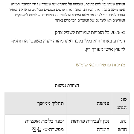
המידע שניתן נכון ליום כתיבתו, ומבוסס על מחקר אישי שנערך על ידי המחבר. המידע
איננו מייצג בהכרח את השירות, המוצר, את הפרטים הטכניים הכלולים בו או את המחיר
הנזכר לצידו. כדי לקבל את מלוא המידע הרלוונטי על המוצרים יש לפנות למשווקים
המורשים ו/או ליצרנים של המוצרים המוזכרים באתר.
© 2026 כל הזכויות שמורות לשביל צדק
המידע באתר הוא כללי בלבד ואינו מהווה ייעוץ משפטי או תחליף
לייעוץ אישי מעורך דין.
מדיניות פרטיות
תנאי שימוש
הצהרת נגישות
סוג
ענישה
תהליך ממושך
הנהג
נהג
נכון לעבירות פחותות
יכפה בלימת אופציות
חדש
חומרה
מפשרה<> 진행