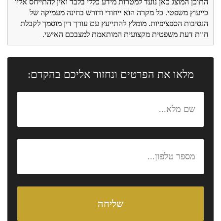
התוכן המוצג כאן נועד למטרות מידע כללי בלבד ואין להתייחס אליו
כייעוץ משפטי. כל מקרה הוא ייחודי ודורש בחינה מעמיקה של
הנסיבות הספציפיות. מומלץ להתייעץ עם עורך דין מוסמך לקבלת
חוות דעת משפטית מקצועית המותאמת למצבכם האישי.
מלאו את הפרטים ונחזור אליכם בהקדם: