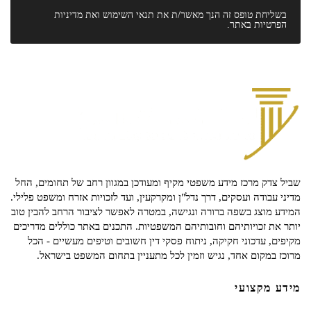
בשליחת טופס זה הנך מאשר/ת את
תנאי השימוש
ואת
מדיניות
הפרטיות
באתר.
שביל צדק מרכז מידע משפטי מקיף ומעודכן במגוון רחב של תחומים, החל
מדיני עבודה ועסקים, דרך נדל"ן ומקרקעין, ועד לזכויות אזרח ומשפט פלילי.
המידע מוצג בשפה ברורה ונגישה, במטרה לאפשר לציבור הרחב להבין טוב
יותר את זכויותיהם וחובותיהם המשפטיות. התכנים באתר כוללים מדריכים
מקיפים, עדכוני חקיקה, ניתוח פסקי דין חשובים וטיפים מעשיים - הכל
מרוכז במקום אחד, נגיש וזמין לכל מתעניין בתחום המשפט בישראל.
מידע מקצועי