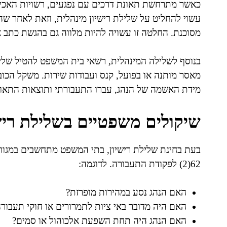
כאשר מתרחשת תאונת דרכים עם נפגעים, רשויות האכיפ
עשוי להחליט על שלילת רישיון מינהלית, וזאת לאחר שהו
מסוכנת. החלטה זו עשויה להיות מלווה גם בהגשת כתב 
בנוסף לשלילה המינהלית, רשאי בית המשפט להטיל שלילת
מאסר מותנה או בפועל, קנס ועבודות שירות. משקל הכוב
מידת האשמה של הנהג, עברו התעבורתי ותוצאות התאונ
שיקולים משפטיים בשלילת ריש
בעת בחינת שלילת רישיון, בתי המשפט מתחשבים במגוון 
62(2) לפקודת התעבורה. לדוגמה:
האם הנהג נסע במהירות מופרזת?
האם היה מדובר באי ציות לתמרורים או חוקי תעבור
האם הנהג היה תחת השפעת אלכוהול או סמים?