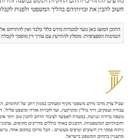
מודעים להתחייבויותיהם החוקיות ולנקוט במשנה זהירות 
חשוב להבין את זכויותיהם בהליך המשפטי ולפנות לקבלת
התוכן המוצג כאן נועד למטרות מידע כללי בלבד ואין להתייחס אלי
הנסיבות הספציפיות. מומלץ להתייעץ עם עורך דין מוסמך לקבל
שביל צדק מרכז מידע משפטי מקיף ומעודכן במגוון רחב של תחומים, הח
עבודה ועסקים, דרך נדל"ן ומקרקעין, ועד לזכויות אזרח ומשפט פלילי. ה
בשפה ברורה ונגישה, במטרה לאפשר לציבור הרחב להבין טוב יותר את ז
וחובותיהם המשפטיות. התכנים באתר כוללים מדריכים מקיפים, עדכוני 
ניתוח פסקי דין חשובים וטיפים מעשיים - הכל מרוכז במקום אחד, נגיש ו
מתעניין בתחום המשפט בישראל.