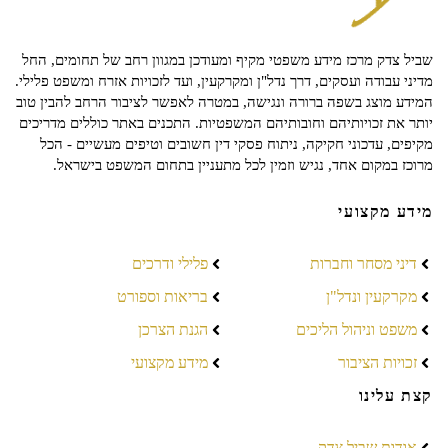
שביל צדק מרכז מידע משפטי מקיף ומעודכן במגוון רחב של תחומים, החל
מדיני עבודה ועסקים, דרך נדל"ן ומקרקעין, ועד לזכויות אזרח ומשפט פלילי.
המידע מוצג בשפה ברורה ונגישה, במטרה לאפשר לציבור הרחב להבין טוב
יותר את זכויותיהם וחובותיהם המשפטיות. התכנים באתר כוללים מדריכים
מקיפים, עדכוני חקיקה, ניתוח פסקי דין חשובים וטיפים מעשיים - הכל
מרוכז במקום אחד, נגיש וזמין לכל מתעניין בתחום המשפט בישראל.
מידע מקצועי
דיני מסחר וחברות
פלילי ודרכים
מקרקעין ונדל"ן
בריאות וספורט
משפט וניהול הליכים
הגנת הצרכן
זכויות הציבור
מידע מקצועי
קצת עלינו
אודות שביל צדק