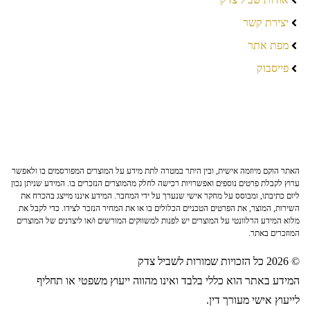
יצירת קשר
מפת אתר
פייסבוק
האתר הוקם מיוזמה אישית, ובין היתר במטרה לתת מידע על המוצרים המפורסמים בו ולאפשר
ערוץ לקבלת פרטים נוספים ואפשרויות רכישה לחלק מהמוצרים הנזכרים בו. המידע שניתן נכון
ליום כתיבתו, ומבוסס על מחקר אישי שנערך על ידי המחבר. המידע איננו מייצג בהכרח את
השירות, המוצר, את הפרטים הטכניים הכלולים בו או את המחיר הנזכר לצידו. כדי לקבל את
מלוא המידע הרלוונטי על המוצרים יש לפנות למשווקים המורשים ו/או ליצרנים של המוצרים
המוזכרים באתר.
© 2026 כל הזכויות שמורות לשביל צדק
המידע באתר הוא כללי בלבד ואינו מהווה ייעוץ משפטי או תחליף
לייעוץ אישי מעורך דין.