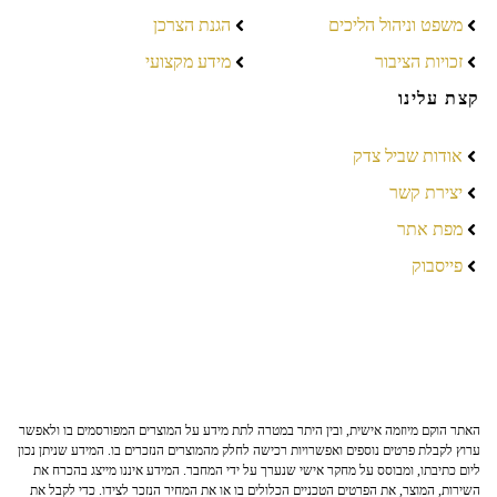
משפט וניהול הליכים
הגנת הצרכן
זכויות הציבור
מידע מקצועי
קצת עלינו
אודות שביל צדק
יצירת קשר
מפת אתר
פייסבוק
האתר הוקם מיוזמה אישית, ובין היתר במטרה לתת מידע על המוצרים המפורסמים בו ולאפשר
ערוץ לקבלת פרטים נוספים ואפשרויות רכישה לחלק מהמוצרים הנזכרים בו. המידע שניתן נכון
ליום כתיבתו, ומבוסס על מחקר אישי שנערך על ידי המחבר. המידע איננו מייצג בהכרח את
השירות, המוצר, את הפרטים הטכניים הכלולים בו או את המחיר הנזכר לצידו. כדי לקבל את