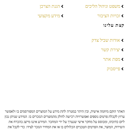
משפט וניהול הליכים
הגנת הצרכן
זכויות הציבור
מידע מקצועי
קצת עלינו
אודות שביל צדק
יצירת קשר
מפת אתר
פייסבוק
האתר הוקם מיוזמה אישית, ובין היתר במטרה לתת מידע על המוצרים המפורסמים בו ולאפשר
ערוץ לקבלת פרטים נוספים ואפשרויות רכישה לחלק מהמוצרים הנזכרים בו. המידע שניתן נכון
ליום כתיבתו, ומבוסס על מחקר אישי שנערך על ידי המחבר. המידע איננו מייצג בהכרח את
השירות, המוצר, את הפרטים הטכניים הכלולים בו או את המחיר הנזכר לצידו. כדי לקבל את