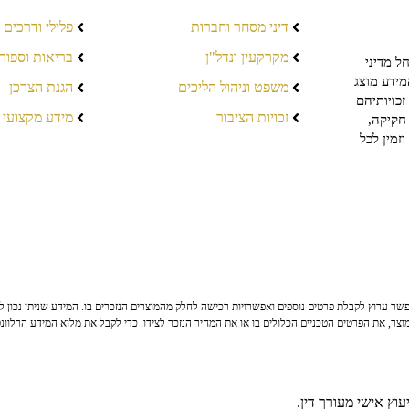
דיני מסחר וחברות
פלילי ודרכים
מקרקעין ונדל"ן
בריאות וספור
ל מדיני
מידע מוצג
משפט וניהול הליכים
הגנת הצרכן
כויותיהם
זכויות הציבור
מידע מקצועי
חקיקה,
זמין לכל
ר ערוץ לקבלת פרטים נוספים ואפשרויות רכישה לחלק מהמוצרים הנזכרים בו. המידע שניתן נכון לי
צר, את הפרטים הטכניים הכלולים בו או את המחיר הנזכר לצידו. כדי לקבל את מלוא המידע הרלוונ
וץ אישי מעורך דין.