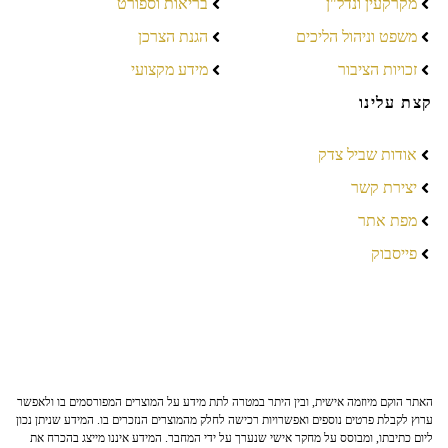
מקרקעין ונדל"ן
בריאות וספורט
משפט וניהול הליכים
הגנת הצרכן
זכויות הציבור
מידע מקצועי
קצת עלינו
אודות שביל צדק
יצירת קשר
מפת אתר
פייסבוק
האתר הוקם מיוזמה אישית, ובין היתר במטרה לתת מידע על המוצרים המפורסמים בו ולאפשר
ערוץ לקבלת פרטים נוספים ואפשרויות רכישה לחלק מהמוצרים הנזכרים בו. המידע שניתן נכון
ליום כתיבתו, ומבוסס על מחקר אישי שנערך על ידי המחבר. המידע איננו מייצג בהכרח את