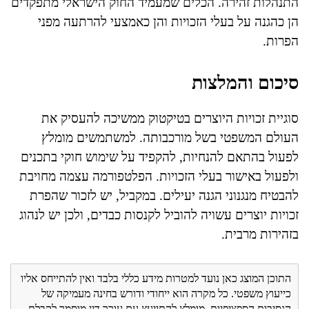
התנהלות זהירה. הכלים שמעמיד החוק הישראלי מתפקדים
הן כהגנה על בעלי הזכויות והן כאמצעי להרתעה מפני
הפרות.
סיכום והמלצות
סוגיית זכויות היוצרים בטיקטוק ממשיכה להעסיק את
העולם המשפטי בשל מורכבותה. למשתמשים מומלץ
לפעול בהתאם להנחיות, להקפיד על שימוש חוקי בתכנים
ולפעול באישור בעלי הזכויות. הפלטפורמה עצמה מחויבת
להבטיח מנגנוני הגנה יעילים. במקביל, יש לזכור שהפרת
זכויות יוצרים עשויה להוביל לקנסות כבדים, ולכן יש לנהוג
בזהירות מרבית.
התוכן המוצג כאן נועד למטרות מידע כללי בלבד ואין להתייחס אליו
כייעוץ משפטי. כל מקרה הוא ייחודי ודורש בחינה מעמיקה של
הנסיבות הספציפיות. מומלץ להתייעץ עם עורך דין מוסמך לקבלת