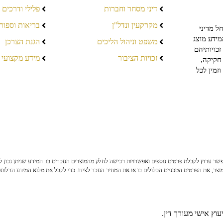
דיני מסחר וחברות
פלילי ודרכים
מקרקעין ונדל"ן
בריאות וספור
ל מדיני
מידע מוצג
משפט וניהול הליכים
הגנת הצרכן
כויותיהם
זכויות הציבור
מידע מקצועי
חקיקה,
זמין לכל
ר ערוץ לקבלת פרטים נוספים ואפשרויות רכישה לחלק מהמוצרים הנזכרים בו. המידע שניתן נכון לי
צר, את הפרטים הטכניים הכלולים בו או את המחיר הנזכר לצידו. כדי לקבל את מלוא המידע הרלוונ
וץ אישי מעורך דין.