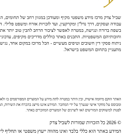
שביל צדק מרכז מידע משפטי מקיף ומעודכן במגוון רחב של תחומים, הח
עבודה ועסקים, דרך נדל"ן ומקרקעין, ועד לזכויות אזרח ומשפט פלילי. ה
בשפה ברורה ונגישה, במטרה לאפשר לציבור הרחב להבין טוב יותר את ז
וחובותיהם המשפטיות. התכנים באתר כוללים מדריכים מקיפים, עדכוני 
ניתוח פסקי דין חשובים וטיפים מעשיים - הכל מרוכז במקום אחד, נגיש ו
מתעניין בתחום המשפט בישראל.
האתר הוקם מיוזמה אישית, ובין היתר במטרה לתת מידע על המוצרים המפורסמים בו ולאפש
ומבוסס על מחקר אישי שנערך על ידי המחבר. המידע איננו מייצג בהכרח את השירות, המו
לפנות למשווקים המורשים ו/או ליצרנים של המוצרים המוזכרים באתר.
© 2026 כל הזכויות שמורות לשביל צדק
המידע באתר הוא כללי בלבד ואינו מהווה ייעוץ משפטי או תחליף לייע