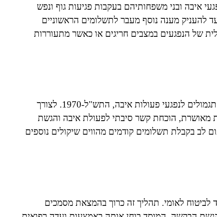
י איבה ובני משפחותיהם בעקבות פגיעות גוף ונפש
עד להעניק מענה נוסף מעבר לתשלומים הראשוניים
ית של הנפגעים במצבים חריגים או כאשר מתעוררות
הפעימה השלישית מיועדת לנפגעים המוכרים לפי חוק התגמולים לנפגעי פעולות איבה, התש"ל-1970. לצורך
ות מאושרת, הוכחת קשר סיבתי לפעולת איבה והגשת
ום לב בקבלת תשלומים קודמים מהווים שיקולים נוספים
לביטוח לאומי. תהליך זה כרוך בהמצאת מסמכים
 הגשת הבקשה, המוסד בוחן אותה באמצעות ועדה רפואית