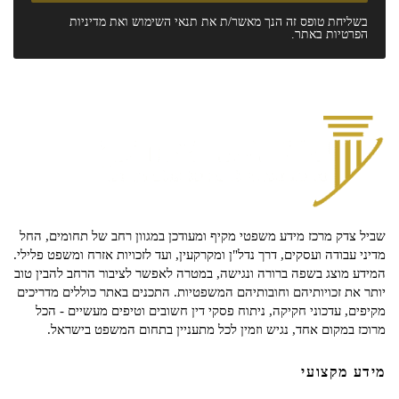
בשליחת טופס זה הנך מאשר/ת את
תנאי השימוש
ואת
מדיניות
הפרטיות
באתר.
שביל צדק מרכז מידע משפטי מקיף ומעודכן במגוון רחב של תחומים, החל
מדיני עבודה ועסקים, דרך נדל"ן ומקרקעין, ועד לזכויות אזרח ומשפט פלילי.
המידע מוצג בשפה ברורה ונגישה, במטרה לאפשר לציבור הרחב להבין טוב
יותר את זכויותיהם וחובותיהם המשפטיות. התכנים באתר כוללים מדריכים
מקיפים, עדכוני חקיקה, ניתוח פסקי דין חשובים וטיפים מעשיים - הכל
מרוכז במקום אחד, נגיש וזמין לכל מתעניין בתחום המשפט בישראל.
מידע מקצועי