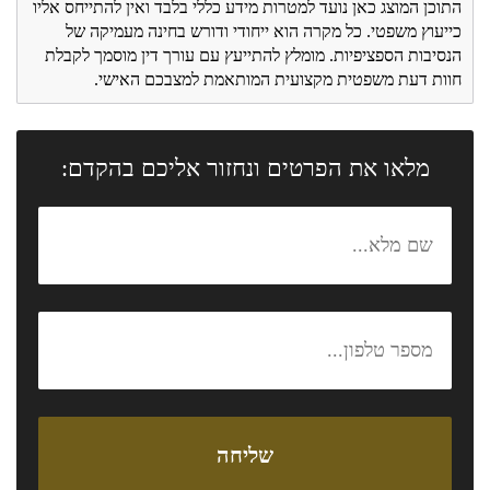
התוכן המוצג כאן נועד למטרות מידע כללי בלבד ואין להתייחס אליו
כייעוץ משפטי. כל מקרה הוא ייחודי ודורש בחינה מעמיקה של
הנסיבות הספציפיות. מומלץ להתייעץ עם עורך דין מוסמך לקבלת
חוות דעת משפטית מקצועית המותאמת למצבכם האישי.
מלאו את הפרטים ונחזור אליכם בהקדם: