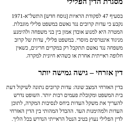
מסגרת הדין הפלילי
בסעיף 47 לפקודת הראיות [נוסח חדש] התשל"א-1971
נקבע כי עדות קרובים נגד נאשם במשפט פלילי מוגבלת.
המטרה היא למנוע אובדן אמון בין בני משפחה ולהימנע
מניגוד אינטרסים מוסרי. במשפט פלילי, עדות של קרוב
משפחה נגד נאשם תתקבל רק במקרים חריגים, כשאין
חלופה ראייתית אחרת או כשהיא חיונית למקרה.
דין אזרחי – גישה גמישה יותר
בדין האזרחי המצב שונה: עדות קרובים נתונה לשיקול דעת
בית המשפט ומקובלת פעמים רבות יותר. השופט נדרש
להעריך את משקל העדות ביחס לנסיבות המקרה, לתוכן
העדות ולמהימנות העד. ההבדל המהותי בין הדין האזרחי
לדין הפלילי נעוץ בטיב הנטל הראייתי הנדרש בכל הליך.