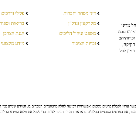
דיני מסחר וחברות
פלילי ודרכים
מקרקעין ונדל"ן
בריאות וספור
ל מדיני
מידע מוצג
משפט וניהול הליכים
הגנת הצרכן
כויותיהם
זכויות הציבור
מידע מקצועי
חקיקה,
זמין לכל
ר ערוץ לקבלת פרטים נוספים ואפשרויות רכישה לחלק מהמוצרים הנזכרים בו. המידע שניתן נכון לי
צר, את הפרטים הטכניים הכלולים בו או את המחיר הנזכר לצידו. כדי לקבל את מלוא המידע הרלוונ