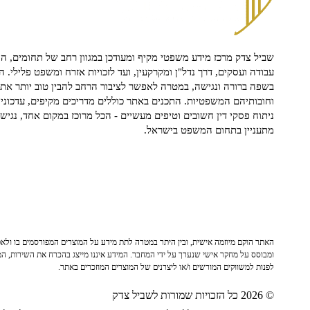
שביל צדק מרכז מידע משפטי מקיף ומעודכן במגוון רחב של תחומים, הח
עבודה ועסקים, דרך נדל"ן ומקרקעין, ועד לזכויות אזרח ומשפט פלילי. ה
בשפה ברורה ונגישה, במטרה לאפשר לציבור הרחב להבין טוב יותר את ז
וחובותיהם המשפטיות. התכנים באתר כוללים מדריכים מקיפים, עדכוני 
ניתוח פסקי דין חשובים וטיפים מעשיים - הכל מרוכז במקום אחד, נגיש ו
מתעניין בתחום המשפט בישראל.
האתר הוקם מיוזמה אישית, ובין היתר במטרה לתת מידע על המוצרים המפורסמים בו ולאפש
ומבוסס על מחקר אישי שנערך על ידי המחבר. המידע איננו מייצג בהכרח את השירות, המו
לפנות למשווקים המורשים ו/או ליצרנים של המוצרים המוזכרים באתר.
© 2026 כל הזכויות שמורות לשביל צדק