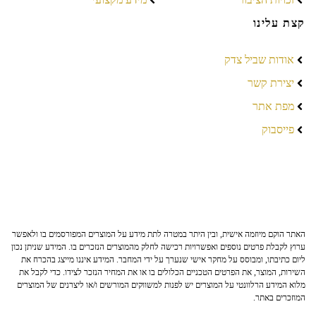
קצת עלינו
אודות שביל צדק
יצירת קשר
מפת אתר
פייסבוק
האתר הוקם מיוזמה אישית, ובין היתר במטרה לתת מידע על המוצרים המפורסמים בו ולאפשר
ערוץ לקבלת פרטים נוספים ואפשרויות רכישה לחלק מהמוצרים הנזכרים בו. המידע שניתן נכון
ליום כתיבתו, ומבוסס על מחקר אישי שנערך על ידי המחבר. המידע איננו מייצג בהכרח את
השירות, המוצר, את הפרטים הטכניים הכלולים בו או את המחיר הנזכר לצידו. כדי לקבל את
מלוא המידע הרלוונטי על המוצרים יש לפנות למשווקים המורשים ו/או ליצרנים של המוצרים
המוזכרים באתר.