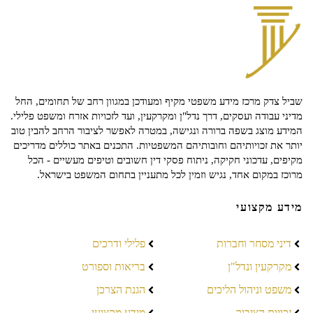
שביל צדק מרכז מידע משפטי מקיף ומעודכן במגוון רחב של תחומים, החל
מדיני עבודה ועסקים, דרך נדל"ן ומקרקעין, ועד לזכויות אזרח ומשפט פלילי.
המידע מוצג בשפה ברורה ונגישה, במטרה לאפשר לציבור הרחב להבין טוב
יותר את זכויותיהם וחובותיהם המשפטיות. התכנים באתר כוללים מדריכים
מקיפים, עדכוני חקיקה, ניתוח פסקי דין חשובים וטיפים מעשיים - הכל
מרוכז במקום אחד, נגיש וזמין לכל מתעניין בתחום המשפט בישראל.
מידע מקצועי
דיני מסחר וחברות
פלילי ודרכים
מקרקעין ונדל"ן
בריאות וספורט
משפט וניהול הליכים
הגנת הצרכן
זכויות הציבור
מידע מקצועי