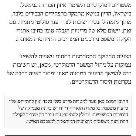
משטריים דמוקרטיים ולשימור איזון הכוחות בממשל.
בישראל, הדיון בנושא מתמקד בתפקידים הבכירים בלבד,
מתוך מגמה להבטיח יציבות לצד רענון פוליטי מתמיד. עם
זאת, יישום מלא של מדיניות הגבלה טומן בחובו אתגרי
חקיקה ומשפט מורכבים המצריכים התייחסות מאוזנת.
הצעות החקיקה המסתמנות בתחום עשויות להשפיע
עמוקות על ניהול המשטר הדמוקרטי. מכאן, יש חשיבות
רבה להמשך הדיונים במתווה מאוזן ומתוך ראייה רחבה של
עקרונות היסוד הדמוקרטיים.
התוכן המוצג כאן נועד למטרות מידע כללי בלבד ואין להתייחס אליו
כייעוץ משפטי. כל מקרה הוא ייחודי ודורש בחינה מעמיקה של
הנסיבות הספציפיות. מומלץ להתייעץ עם עורך דין מוסמך לקבלת
חוות דעת משפטית מקצועית המותאמת למצבכם האישי.