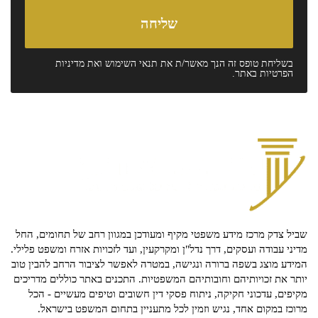
בשליחת טופס זה הנך מאשר/ת את
תנאי השימוש
ואת
מדיניות
הפרטיות
באתר.
שביל צדק מרכז מידע משפטי מקיף ומעודכן במגוון רחב של תחומים, החל
מדיני עבודה ועסקים, דרך נדל"ן ומקרקעין, ועד לזכויות אזרח ומשפט פלילי.
המידע מוצג בשפה ברורה ונגישה, במטרה לאפשר לציבור הרחב להבין טוב
יותר את זכויותיהם וחובותיהם המשפטיות. התכנים באתר כוללים מדריכים
מקיפים, עדכוני חקיקה, ניתוח פסקי דין חשובים וטיפים מעשיים - הכל
מרוכז במקום אחד, נגיש וזמין לכל מתעניין בתחום המשפט בישראל.