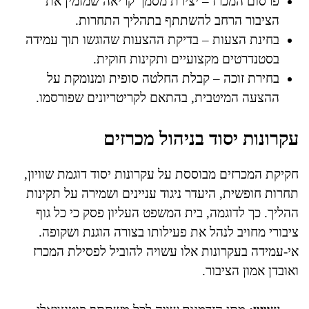
פרסום המכרז – יצירת מסמך קריאה שמזמין את
הציבור הרחב להשתתף בתהליך התחרות.
בחינת הצעות – בדיקת ההצעות שהוגשו תוך עמידה
בסטנדרטים מקצועיים ותקינות חוקית.
בחירת זוכה – קבלת החלטה סופית ומנומקת על
ההצעה המיטבית, בהתאם לקריטריונים שפורסמו.
עקרונות יסוד בניהול מכרזים
חקיקת המכרזים מבוססת על עקרונות יסוד דוגמת שוויון,
תחרות חופשית, היעדר ניגוד עניינים ושמירה על תקינות
ההליך. כך לדוגמה, בית המשפט העליון פסק כי כל גוף
ציבורי מחויב לנהל את פעילותו בצורה הוגנת ושקופה.
אי-עמידה בעקרונות אלו עשויה להוביל לפסילת המכרז
ואובדן אמון הציבור.