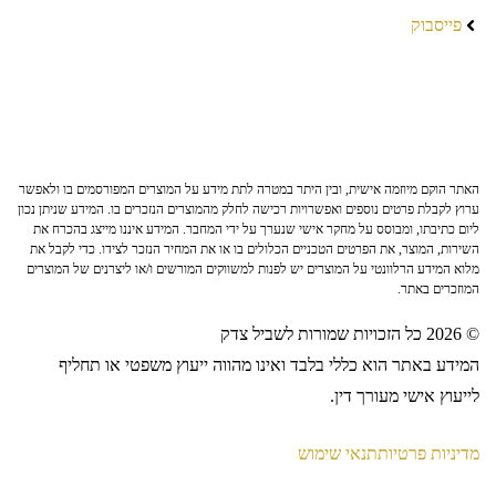
פייסבוק
האתר הוקם מיוזמה אישית, ובין היתר במטרה לתת מידע על המוצרים המפורסמים בו ולאפשר
ערוץ לקבלת פרטים נוספים ואפשרויות רכישה לחלק מהמוצרים הנזכרים בו. המידע שניתן נכון
ליום כתיבתו, ומבוסס על מחקר אישי שנערך על ידי המחבר. המידע איננו מייצג בהכרח את
השירות, המוצר, את הפרטים הטכניים הכלולים בו או את המחיר הנזכר לצידו. כדי לקבל את
מלוא המידע הרלוונטי על המוצרים יש לפנות למשווקים המורשים ו/או ליצרנים של המוצרים
המוזכרים באתר.
© 2026 כל הזכויות שמורות לשביל צדק
המידע באתר הוא כללי בלבד ואינו מהווה ייעוץ משפטי או תחליף
לייעוץ אישי מעורך דין.
מדיניות פרטיות
תנאי שימוש