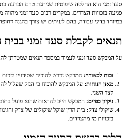
סעד זמני הוא החלטה שיפוטית שניתנת טרם הכרעה בתי
פגיעה בזכויות הצדדים. במקרים רבים סעד זמני מהווה מנג
במיוחד בדיני עבודה, בהם לעיתים יש צורך בהגנה דחופה 
תנאים לקבלת סעד זמני בבית ה
על המבקש סעד זמני לעמוד במספר תנאים שמטרתן להבטיח
זכות לכאורה:
המבקש נדרש להוכיח שסיכוייו לזכות ב
מאזן הנוחות:
על המבקש להוכיח כי הנזק שעלול להיג
לצד השני.
ניקיון כפיים:
המבקש חייב להראות שהוא פועל בתום ל
שיקולי צדק:
בית הדין שוקל שיקולים של צדק והגינו
בזכויות מי מהצדדים.
הליך בקשת הסעד הזמני