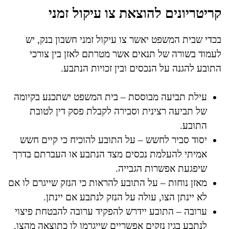
קריטריונים להוצאת צו עיקול זמני
בכדי שבית המשפט יאשר צו עיקול זמני חשבון בנק, יש
לעמוד בשורה של תנאים אשר מטרתם לאזן בין צורכי
התובע להגנה על הנכסים ובין זכויות הנתבע.
עילת תביעה מבוססת – בית המשפט ישתכנע בקיומה
של תביעה רצינית וסבירה לקבלת פסק דין לטובת
התובע.
יסוד סביר לחשש – על התובע להוכיח כי קיים חשש
אמיתי להעלמת נכסים מצד הנתבע או העברתם בדרך
שיפגעת אפשרות הגבייה.
מאזן נוחות – על התובע להראות כי הנזק שייגרם לו אם
לא יינתן הצו, עולה על הנזק לנתבע אם יינתן.
ערובה – התובע יידרש להפקיד ערובה להבטחת פיצוי
לנתבע בגין נזקים אפשריים שייגרמו לו כתוצאה מהצו.