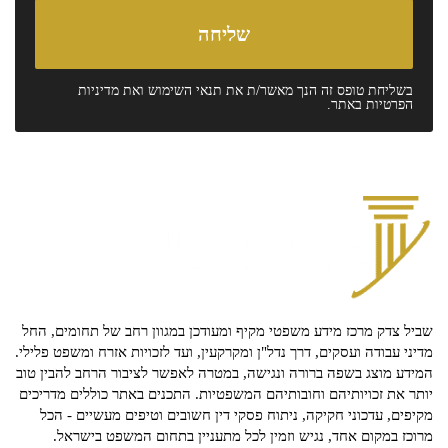
בשליחת טופס זה הנך מאשר/ת את
תנאי השימוש
ואת
מדיניות
הפרטיות
באתר.
שביל צדק מרכז מידע משפטי מקיף ומעודכן במגוון רחב של תחומים, החל
מדיני עבודה ועסקים, דרך נדל"ן ומקרקעין, ועד לזכויות אזרח ומשפט פלילי.
המידע מוצג בשפה ברורה ונגישה, במטרה לאפשר לציבור הרחב להבין טוב
יותר את זכויותיהם וחובותיהם המשפטיות. התכנים באתר כוללים מדריכים
מקיפים, עדכוני חקיקה, ניתוח פסקי דין חשובים וטיפים מעשיים - הכל
מרוכז במקום אחד, נגיש וזמין לכל מתעניין בתחום המשפט בישראל.