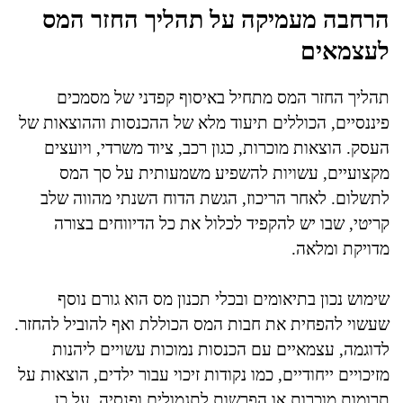
הרחבה מעמיקה על תהליך החזר המס
לעצמאים
תהליך החזר המס מתחיל באיסוף קפדני של מסמכים
פיננסיים, הכוללים תיעוד מלא של ההכנסות וההוצאות של
העסק. הוצאות מוכרות, כגון רכב, ציוד משרדי, ויועצים
מקצועיים, עשויות להשפיע משמעותית על סך המס
לתשלום. לאחר הריכוז, הגשת הדוח השנתי מהווה שלב
קריטי, שבו יש להקפיד לכלול את כל הדיווחים בצורה
מדויקת ומלאה.
שימוש נכון בתיאומים ובכלי תכנון מס הוא גורם נוסף
שעשוי להפחית את חבות המס הכוללת ואף להוביל להחזר.
לדוגמה, עצמאיים עם הכנסות נמוכות עשויים ליהנות
מזיכויים ייחודיים, כמו נקודות זיכוי עבור ילדים, הוצאות על
תרומות מוכרות או הפרשות לתגמולים ופנסיה. על כן,