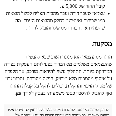
קיבל החזר של 5,000 ₪.
עצמאי שעבר דירה ועבד מהבית הצליח לכלול הוצאות
כמו שכירות ואינטרנט כחלק מהוצאות העסק, מה
שהפחית את חבות המס שלו והוביל להחזר.
מסקנות
החזר מס עצמאי הוא מנגנון חשוב שבא להבטיח
שהעצמאים משלמים מס הכרוך בפעילותם העסקית בצורה
המדויקת ביותר. התהליך עשוי להיראות מורכב, אך הקפדה
על איסוף מסמכים מלא ומדויק, הגשה מסודרת, ותכנון נכון
של מסוגי הזיכוי וההקלות, יכולים להקל על קבלת ההחזר
ואף להוביל לחיסכון כספי משמעותי בעסק לאורך זמן.
התוכן המוצג כאן נועד למטרות מידע כללי בלבד ואין להתייחס אליו
כייעוץ משפטי. כל מקרה הוא ייחודי ודורש בחינה מעמיקה של