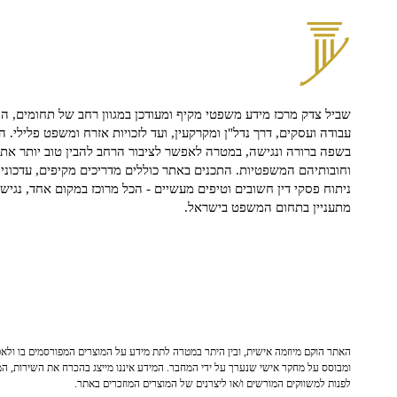
שביל צדק מרכז מידע משפטי מקיף ומעודכן במגוון רחב של תחומים, הח
עבודה ועסקים, דרך נדל"ן ומקרקעין, ועד לזכויות אזרח ומשפט פלילי. ה
בשפה ברורה ונגישה, במטרה לאפשר לציבור הרחב להבין טוב יותר את ז
וחובותיהם המשפטיות. התכנים באתר כוללים מדריכים מקיפים, עדכוני 
ניתוח פסקי דין חשובים וטיפים מעשיים - הכל מרוכז במקום אחד, נגיש ו
מתעניין בתחום המשפט בישראל.
האתר הוקם מיוזמה אישית, ובין היתר במטרה לתת מידע על המוצרים המפורסמים בו ולאפש
ומבוסס על מחקר אישי שנערך על ידי המחבר. המידע איננו מייצג בהכרח את השירות, המו
לפנות למשווקים המורשים ו/או ליצרנים של המוצרים המוזכרים באתר.