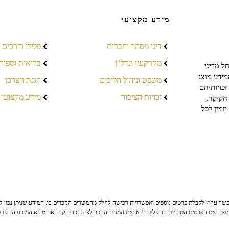
מידע מקצועי
דיני מסחר וחברות
פלילי ודרכים
מקרקעין ונדל"ן
בריאות וספור
ל מדיני
מידע מוצג
משפט וניהול הליכים
הגנת הצרכן
כויותיהם
זכויות הציבור
מידע מקצועי
חקיקה,
זמין לכל
ר ערוץ לקבלת פרטים נוספים ואפשרויות רכישה לחלק מהמוצרים הנזכרים בו. המידע שניתן נכון לי
צר, את הפרטים הטכניים הכלולים בו או את המחיר הנזכר לצידו. כדי לקבל את מלוא המידע הרלוונ