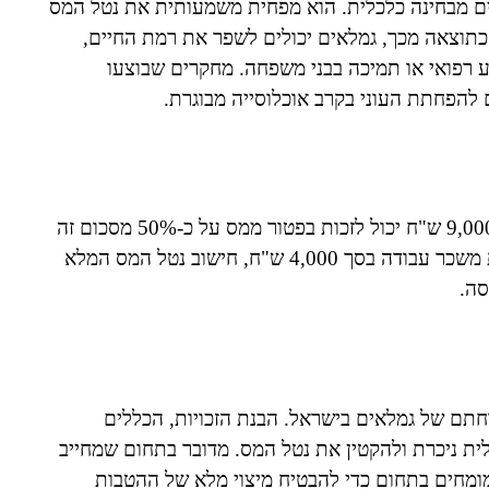
ים מבחינה כלכלית. הוא מפחית משמעותית את נטל המס
 כתוצאה מכך, גמלאים יכולים לשפר את רמת החיים,
וע רפואי או תמיכה בבני משפחה. מחקרים שבוצעו
 להפחתת העוני בקרב אוכלוסייה מבוגרת.
לדוגמה, פורש בן 67 המקבל קצבת פנסיה חודשית בסך 9,000 ש"ח יכול לזכות בפטור ממס על כ-50% מסכום זה
במסגרת ההוראות הנוכחיות. אם קיימת לו הכנסה נוספת משכר עבודה בסך 4,000 ש"ח, חישוב נטל המס המלא
סה.
וחתם של גמלאים בישראל. הבנת הזכויות, הכללים
ית ניכרת ולהקטין את נטל המס. מדובר בתחום שמחייב
מומחים בתחום כדי להבטיח מיצוי מלא של ההטבות