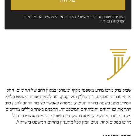
בשליחת טופס זה הנך מאשר/ת את
תנאי השימוש
ואת
מדיניות
הפרטיות
באתר.
שביל צדק מרכז מידע משפטי מקיף ומעודכן במגוון רחב של תחומים, החל
מדיני עבודה ועסקים, דרך נדל"ן ומקרקעין, ועד לזכויות אזרח ומשפט פלילי.
המידע מוצג בשפה ברורה ונגישה, במטרה לאפשר לציבור הרחב להבין טוב
יותר את זכויותיהם וחובותיהם המשפטיות. התכנים באתר כוללים מדריכים
מקיפים, עדכוני חקיקה, ניתוח פסקי דין חשובים וטיפים מעשיים - הכל
מרוכז במקום אחד, נגיש וזמין לכל מתעניין בתחום המשפט בישראל.