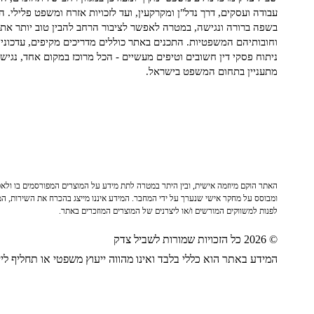
עבודה ועסקים, דרך נדל"ן ומקרקעין, ועד לזכויות אזרח ומשפט פלילי. ה
בשפה ברורה ונגישה, במטרה לאפשר לציבור הרחב להבין טוב יותר את ז
וחובותיהם המשפטיות. התכנים באתר כוללים מדריכים מקיפים, עדכוני 
ניתוח פסקי דין חשובים וטיפים מעשיים - הכל מרוכז במקום אחד, נגיש ו
מתעניין בתחום המשפט בישראל.
האתר הוקם מיוזמה אישית, ובין היתר במטרה לתת מידע על המוצרים המפורסמים בו ולאפש
ומבוסס על מחקר אישי שנערך על ידי המחבר. המידע איננו מייצג בהכרח את השירות, המו
לפנות למשווקים המורשים ו/או ליצרנים של המוצרים המוזכרים באתר.
© 2026 כל הזכויות שמורות לשביל צדק
המידע באתר הוא כללי בלבד ואינו מהווה ייעוץ משפטי או תחליף לייע