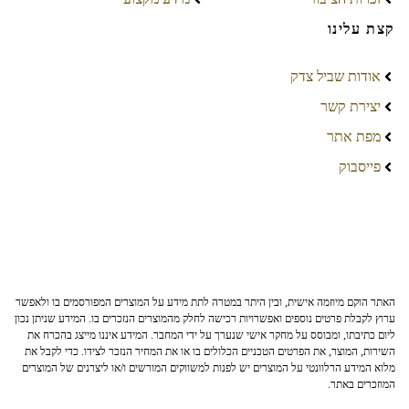
קצת עלינו
אודות שביל צדק
יצירת קשר
מפת אתר
פייסבוק
האתר הוקם מיוזמה אישית, ובין היתר במטרה לתת מידע על המוצרים המפורסמים בו ולאפשר
ערוץ לקבלת פרטים נוספים ואפשרויות רכישה לחלק מהמוצרים הנזכרים בו. המידע שניתן נכון
ליום כתיבתו, ומבוסס על מחקר אישי שנערך על ידי המחבר. המידע איננו מייצג בהכרח את
השירות, המוצר, את הפרטים הטכניים הכלולים בו או את המחיר הנזכר לצידו. כדי לקבל את
מלוא המידע הרלוונטי על המוצרים יש לפנות למשווקים המורשים ו/או ליצרנים של המוצרים
המוזכרים באתר.