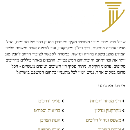
שביל צדק מרכז מידע משפטי מקיף ומעודכן במגוון רחב של תחומים, החל
מדיני עבודה ועסקים, דרך נדל"ן ומקרקעין, ועד לזכויות אזרח ומשפט פלילי.
המידע מוצג בשפה ברורה ונגישה, במטרה לאפשר לציבור הרחב להבין טוב
יותר את זכויותיהם וחובותיהם המשפטיות. התכנים באתר כוללים מדריכים
מקיפים, עדכוני חקיקה, ניתוח פסקי דין חשובים וטיפים מעשיים - הכל
מרוכז במקום אחד, נגיש וזמין לכל מתעניין בתחום המשפט בישראל.
מידע מקצועי
דיני מסחר וחברות
פלילי ודרכים
מקרקעין ונדל"ן
בריאות וספורט
משפט וניהול הליכים
הגנת הצרכן
זכויות הציבור
מידע מקצועי