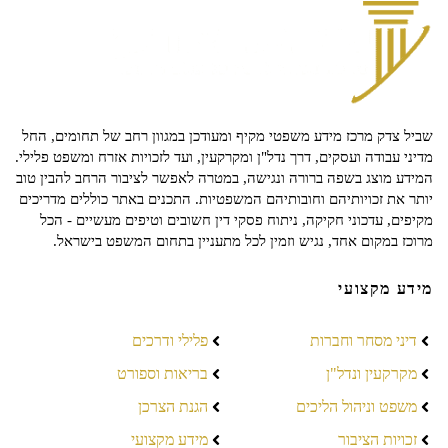
שביל צדק מרכז מידע משפטי מקיף ומעודכן במגוון רחב של תחומים, החל
מדיני עבודה ועסקים, דרך נדל"ן ומקרקעין, ועד לזכויות אזרח ומשפט פלילי.
המידע מוצג בשפה ברורה ונגישה, במטרה לאפשר לציבור הרחב להבין טוב
יותר את זכויותיהם וחובותיהם המשפטיות. התכנים באתר כוללים מדריכים
מקיפים, עדכוני חקיקה, ניתוח פסקי דין חשובים וטיפים מעשיים - הכל
מרוכז במקום אחד, נגיש וזמין לכל מתעניין בתחום המשפט בישראל.
מידע מקצועי
דיני מסחר וחברות
פלילי ודרכים
מקרקעין ונדל"ן
בריאות וספורט
משפט וניהול הליכים
הגנת הצרכן
זכויות הציבור
מידע מקצועי