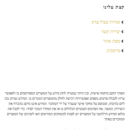
קצת עלינו
אודות שביל צדק
יצירת קשר
מפת אתר
פייסבוק
האתר הוקם מיוזמה אישית, ובין היתר במטרה לתת מידע על המוצרים המפורסמים בו ולאפשר
ערוץ לקבלת פרטים נוספים ואפשרויות רכישה לחלק מהמוצרים הנזכרים בו. המידע שניתן נכון
ליום כתיבתו, ומבוסס על מחקר אישי שנערך על ידי המחבר. המידע איננו מייצג בהכרח את
השירות, המוצר, את הפרטים הטכניים הכלולים בו או את המחיר הנזכר לצידו. כדי לקבל את
מלוא המידע הרלוונטי על המוצרים יש לפנות למשווקים המורשים ו/או ליצרנים של המוצרים
המוזכרים באתר.