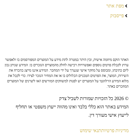
מפת אתר
פייסבוק
האתר הוקם מיוזמה אישית, ובין היתר במטרה לתת מידע על המוצרים המפורסמים בו ולאפשר
ערוץ לקבלת פרטים נוספים ואפשרויות רכישה לחלק מהמוצרים הנזכרים בו. המידע שניתן נכון
ליום כתיבתו, ומבוסס על מחקר אישי שנערך על ידי המחבר. המידע איננו מייצג בהכרח את
השירות, המוצר, את הפרטים הטכניים הכלולים בו או את המחיר הנזכר לצידו. כדי לקבל את
מלוא המידע הרלוונטי על המוצרים יש לפנות למשווקים המורשים ו/או ליצרנים של המוצרים
המוזכרים באתר.
© 2026 כל הזכויות שמורות לשביל צדק
המידע באתר הוא כללי בלבד ואינו מהווה ייעוץ משפטי או תחליף
לייעוץ אישי מעורך דין.
מדיניות פרטיות
תנאי שימוש