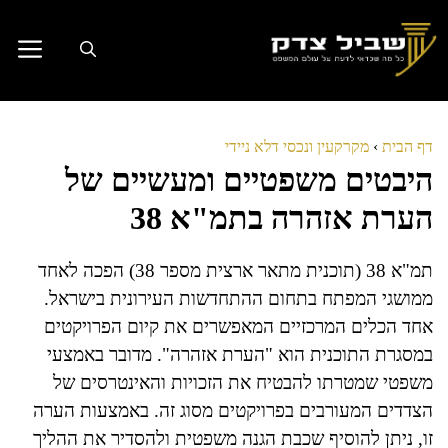
דלג
תוכן
דף הבית
›
מקרקעין ונכסי דלא ניידי
היבטים משפטיים ומעשיים של
הערת אזהרה בתמ"א 38
תמ"א 38 (תוכנית מתאר ארצית מספר 38) הפכה לאחד
ממושגי המפתח בתחום ההתחדשות העירונית בישראל.
אחד הכלים המרכזיים המאפשרים את קיום הפרויקטים
במסגרת התוכנית הוא "הערת אזהרה". מדובר באמצעי
משפטי שמטרתו להבטיח את הזכויות והאינטרסים של
הצדדים המעורבים בפרויקטים מסוג זה. באמצעות הערה
זו, ניתן להוסיף שכבת הגנה משפטית ולהסדיר את ההליך