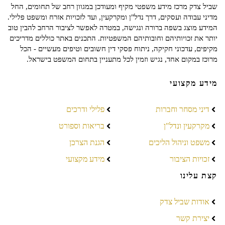
שביל צדק מרכז מידע משפטי מקיף ומעודכן במגוון רחב של תחומים, החל
מדיני עבודה ועסקים, דרך נדל"ן ומקרקעין, ועד לזכויות אזרח ומשפט פלילי.
המידע מוצג בשפה ברורה ונגישה, במטרה לאפשר לציבור הרחב להבין טוב
יותר את זכויותיהם וחובותיהם המשפטיות. התכנים באתר כוללים מדריכים
מקיפים, עדכוני חקיקה, ניתוח פסקי דין חשובים וטיפים מעשיים - הכל
מרוכז במקום אחד, נגיש וזמין לכל מתעניין בתחום המשפט בישראל.
מידע מקצועי
דיני מסחר וחברות
פלילי ודרכים
מקרקעין ונדל"ן
בריאות וספורט
משפט וניהול הליכים
הגנת הצרכן
זכויות הציבור
מידע מקצועי
קצת עלינו
אודות שביל צדק
יצירת קשר