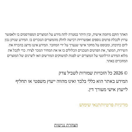
האתר הוקם מיוזמה אישית, ובין היתר במטרה לתת מידע על המוצרים המפורסמים בו ולאפשר
ערוץ לקבלת פרטים נוספים ואפשרויות רכישה לחלק מהמוצרים הנזכרים בו. המידע שניתן נכון
ליום כתיבתו, ומבוסס על מחקר אישי שנערך על ידי המחבר. המידע איננו מייצג בהכרח את
השירות, המוצר, את הפרטים הטכניים הכלולים בו או את המחיר הנזכר לצידו. כדי לקבל את
מלוא המידע הרלוונטי על המוצרים יש לפנות למשווקים המורשים ו/או ליצרנים של המוצרים
המוזכרים באתר.
© 2026 כל הזכויות שמורות לשביל צדק
המידע באתר הוא כללי בלבד ואינו מהווה ייעוץ משפטי או תחליף
לייעוץ אישי מעורך דין.
מדיניות פרטיות
תנאי שימוש
הצהרת נגישות