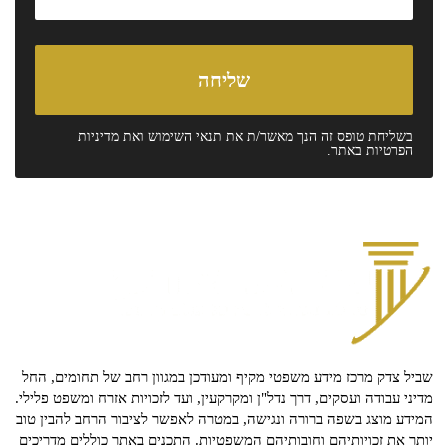
בשליחת טופס זה הנך מאשר/ת את
תנאי השימוש
ואת
מדיניות
הפרטיות
באתר.
שביל צדק מרכז מידע משפטי מקיף ומעודכן במגוון רחב של תחומים, החל
מדיני עבודה ועסקים, דרך נדל"ן ומקרקעין, ועד לזכויות אזרח ומשפט פלילי.
המידע מוצג בשפה ברורה ונגישה, במטרה לאפשר לציבור הרחב להבין טוב
יותר את זכויותיהם וחובותיהם המשפטיות. התכנים באתר כוללים מדריכים