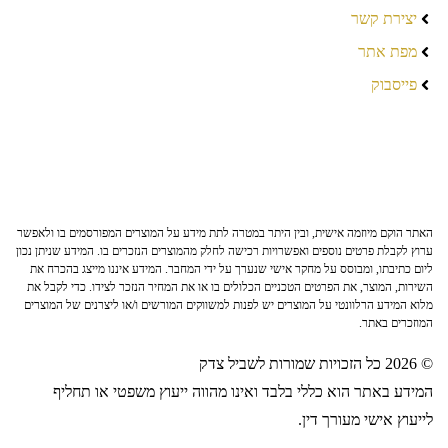
יצירת קשר
מפת אתר
פייסבוק
האתר הוקם מיוזמה אישית, ובין היתר במטרה לתת מידע על המוצרים המפורסמים בו ולאפשר
ערוץ לקבלת פרטים נוספים ואפשרויות רכישה לחלק מהמוצרים הנזכרים בו. המידע שניתן נכון
ליום כתיבתו, ומבוסס על מחקר אישי שנערך על ידי המחבר. המידע איננו מייצג בהכרח את
השירות, המוצר, את הפרטים הטכניים הכלולים בו או את המחיר הנזכר לצידו. כדי לקבל את
מלוא המידע הרלוונטי על המוצרים יש לפנות למשווקים המורשים ו/או ליצרנים של המוצרים
המוזכרים באתר.
© 2026 כל הזכויות שמורות לשביל צדק
המידע באתר הוא כללי בלבד ואינו מהווה ייעוץ משפטי או תחליף
לייעוץ אישי מעורך דין.