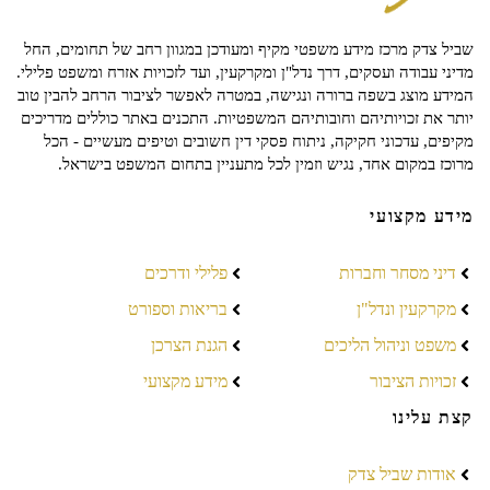
שביל צדק מרכז מידע משפטי מקיף ומעודכן במגוון רחב של תחומים, החל
מדיני עבודה ועסקים, דרך נדל"ן ומקרקעין, ועד לזכויות אזרח ומשפט פלילי.
המידע מוצג בשפה ברורה ונגישה, במטרה לאפשר לציבור הרחב להבין טוב
יותר את זכויותיהם וחובותיהם המשפטיות. התכנים באתר כוללים מדריכים
מקיפים, עדכוני חקיקה, ניתוח פסקי דין חשובים וטיפים מעשיים - הכל
מרוכז במקום אחד, נגיש וזמין לכל מתעניין בתחום המשפט בישראל.
מידע מקצועי
דיני מסחר וחברות
פלילי ודרכים
מקרקעין ונדל"ן
בריאות וספורט
משפט וניהול הליכים
הגנת הצרכן
זכויות הציבור
מידע מקצועי
קצת עלינו
אודות שביל צדק