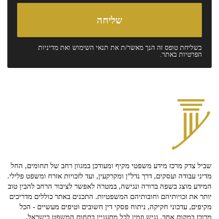
בשליחת טופס זה הנך מאשר/ת את
תנאי השימוש
ואת
מדיניות
הפרטיות
באתר.
שביל צדק מרכז מידע משפטי מקיף ומעודכן במגוון רחב של תחומים, החל
מדיני עבודה ועסקים, דרך נדל"ן ומקרקעין, ועד לזכויות אזרח ומשפט פלילי.
המידע מוצג בשפה ברורה ונגישה, במטרה לאפשר לציבור הרחב להבין טוב
יותר את זכויותיהם וחובותיהם המשפטיות. התכנים באתר כוללים מדריכים
מקיפים, עדכוני חקיקה, ניתוח פסקי דין חשובים וטיפים מעשיים - הכל
מרוכז במקום אחד, נגיש וזמין לכל מתעניין בתחום המשפט בישראל.