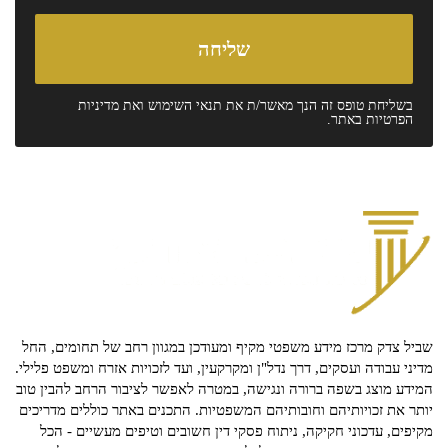
בשליחת טופס זה הנך מאשר/ת את
תנאי השימוש
ואת
מדיניות
הפרטיות
באתר.
שביל צדק מרכז מידע משפטי מקיף ומעודכן במגוון רחב של תחומים, החל
מדיני עבודה ועסקים, דרך נדל"ן ומקרקעין, ועד לזכויות אזרח ומשפט פלילי.
המידע מוצג בשפה ברורה ונגישה, במטרה לאפשר לציבור הרחב להבין טוב
יותר את זכויותיהם וחובותיהם המשפטיות. התכנים באתר כוללים מדריכים
מקיפים, עדכוני חקיקה, ניתוח פסקי דין חשובים וטיפים מעשיים - הכל