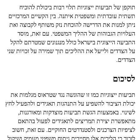
תוקפן של תביעות ייצוגיות תלוי רבות ביכולת להוכיח
תשתית עובדתית ומשפטית איתנה. בין הקשיים המרכזיים
ניתן למנות את הדרישה להוכחת נזק משותף לקבוצה ואת
העלויות הגבוהות של ההליך המשפטי. עם זאת, מוסד
התביעה הייצוגית בישראל כולל מנגנונים שמטרתם להקל
על הצדדים ולייעל את ההליכים תוך שמירה על זכויות שני
הצדדים.
לסיכום
תביעות ייצוגיות כמו זו שהוגשה נגד שטראוס מגלמות את
יכולת הציבור להשפיע על התנהגות תאגידים ולהפעיל לחץ
לשינוי. באמצעות הגשת תביעות מוצדקות ומאורגנות,
מתאפשרת יצירת תמריצים לתאגידים לפעול בהתאם
לציפיות הצרכנים ולסטנדרטים החוקיים. עם זאת, חשוב
לזכור כי הליכים אלו מחייבים ניתוח משפטי מעמיק ושיקול